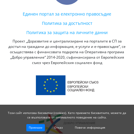
Единен портал за електронно правосъдие
Политика за достъпност
Политика за защита на личните данни
Проект „Доразвитие и централизиране на порталите в СП за
достъп на граждани до информация, е-услуги и е-правосъдие“, се
осъществява с финансовата подкрепа на Оперативна програма
„Добро управление“ 2014-2020, съфинансирана от Европейския
съюз чрез Европейския социален фонд
Този сайт използва бисквитки (cookies). Като приемете бисквитките, можете да
се възползвате от оптималното поведение на сайта.
Приемам
Отказ
Повече информация