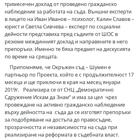
тримесечен доклад от проведено гражданско
наблюдение за работата на съда. Външни експерти
в лицето на Иван Иванов – психолог, Калин Славов –
юрист и Светла Сивчева – експерт по социални
дейности представиха пред съдиите от ШОС в
резюме междинният доклад и направените в него
препоръки. Именно те бяха предмет на дискусията
по време на срещата.
Припомняме, че Окръжен съд – Шумен е
партньор по Проекта, който е с продължителност 17
месеца и ще приключи в края на месец януари
2019г. Реализира се от СНЦ „Демократично
Сдружение Искам да Знам“ и има за цел чрез
провеждане на активно гражданско наблюдение
върху дейността на съда да се изготвят препоръки
за подобряване на достъпа до правосъдие,
прозрачността и независимостта на съда при
реализиране на реформата в съдебната власт.