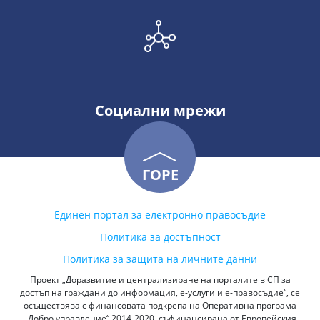
Социални мрежи
ГОРЕ
Единен портал за електронно правосъдие
Политика за достъпност
Политика за защита на личните данни
Проект „Доразвитие и централизиране на порталите в СП за
достъп на граждани до информация, е-услуги и е-правосъдие“, се
осъществява с финансовата подкрепа на Оперативна програма
„Добро управление“ 2014-2020, съфинансирана от Европейския