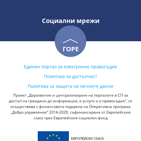
Социални мрежи
ГОРЕ
Единен портал за електронно правосъдие
Политика за достъпност
Политика за защита на личните данни
Проект „Доразвитие и централизиране на порталите в СП за
достъп на граждани до информация, е-услуги и е-правосъдие“, се
осъществява с финансовата подкрепа на Оперативна програма
„Добро управление“ 2014-2020, съфинансирана от Европейския
съюз чрез Европейския социален фонд