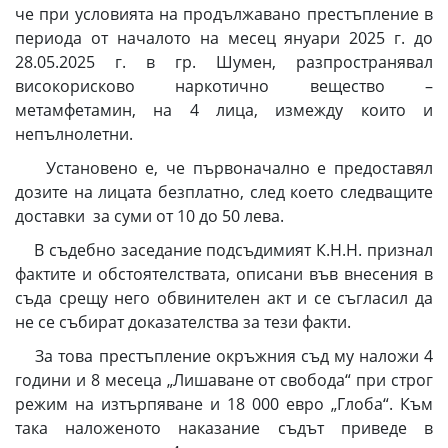
че при условията на продължавано престъпление в
периода от началото на месец януари 2025 г. до
28.05.2025 г. в гр. Шумен, разпространявал
високорисково наркотично вещество –
метамфетамин, на 4 лица, измежду които и
непълнолетни.
Установено е, че първоначално е предоставял
дозите на лицата безплатно, след което следващите
доставки за суми от 10 до 50 лева.
В съдебно заседание подсъдимият К.Н.Н. признал
фактите и обстоятелствата, описани във внесения в
съда срещу него обвинителен акт и се съгласил да
не се събират доказателства за тези факти.
За това престъпление окръжния съд му наложи 4
години и 8 месеца „Лишаване от свобода“ при строг
режим на изтърпяване и 18 000 евро „Глоба“. Към
така наложеното наказание съдът приведе в