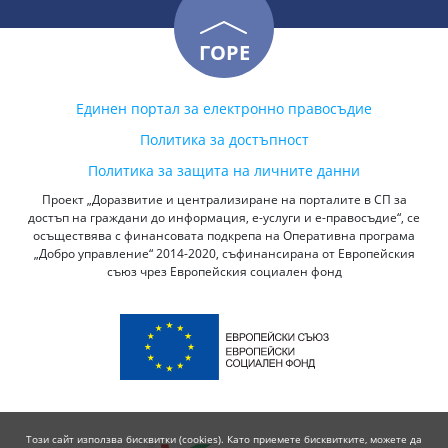
ГОРЕ
Единен портал за електронно правосъдие
Политика за достъпност
Политика за защита на личните данни
Проект „Доразвитие и централизиране на порталите в СП за
достъп на граждани до информация, е-услуги и е-правосъдие“, се
осъществява с финансовата подкрепа на Оперативна програма
„Добро управление“ 2014-2020, съфинансирана от Европейския
съюз чрез Европейския социален фонд
Този сайт използва бисквитки (cookies). Като приемете бисквитките, можете да