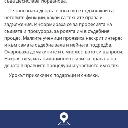
съда Десислава Йорданова.
Те запознаха децата с това що е съд и какви са
неговите функции, какви са техните права и
задължения. Информираха се за професията на
съдията и прокурора, за ролята им в съдебния
процес. Малките ученици проявиха нескрит интерес
и към самата съдебна зала и нейната подредба.
Очароваха домакините и с множеството си въпроси.
Накрая гледаха анимационен филм за правата на
децата в правните процедури и участието им в тях.
Урокът приключи с подаръци и снимки.