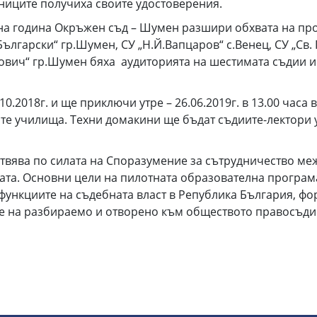
ниците получиха своите удостоверения.
 година Окръжен съд – Шумен разшири обхвата на про
 Български“ гр.Шумен, СУ „Н.Й.Вапцаров“ с.Венец, СУ „Св
ич“ гр.Шумен бяха аудиторията на шестимата съдии и 
.2018г. и ще приключи утре – 26.06.2019г. в 13.00 часа 
те училища. Техни домакини ще бъдат съдиите-лектори у
ява по силата на Споразумение за сътрудничество меж
ата. Основни цели на пилотната образователна програм
и функциите на съдебната власт в Република България, ф
не на разбираемо и отворено към обществото правосъди