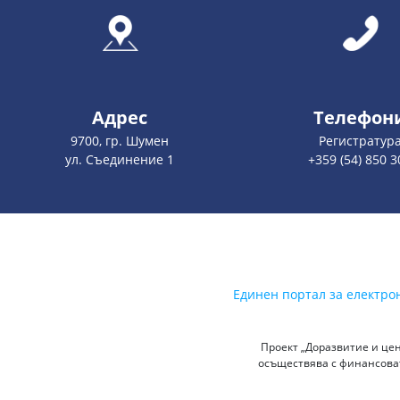
Адрес
Телефон
9700, гр. Шумен
Регистратур
ул. Съединение 1
+359 (54) 850 3
Единен портал за електро
Проект „Доразвитие и цен
осъществява с финансоват