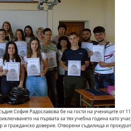
дия София Радославова бе на гости на учениците от 11 
риключването на първата за тях учебна година като уча
р и гражданско доверие. Отворени съдилища и прокурат