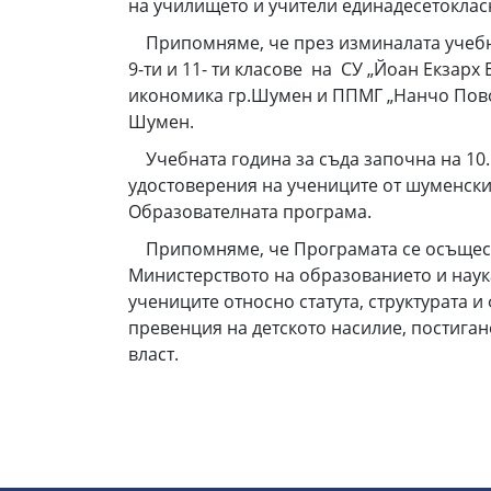
на училището и учители единадесетоклас
Припомняме, че през изминалата учебна
9-ти и 11- ти класове на СУ „Йоан Екзарх
икономика гр.Шумен и ППМГ „Нанчо Повов
Шумен.
Учебната година за съда започна на 10.10
удостоверения на учениците от шуменски
Образователната програма.
Припомняме, че Програмата се осъществ
Министерството на образованието и наук
учениците относно статута, структурата 
превенция на детското насилие, постига
власт.