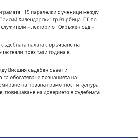
грамата. 15 паралелки с ученици между
. Паисий Хилендарски“ гр.Върбица, ПГ по
служители – лектори от Окръжен съд –
в съдебната палата с връчване на
частвали през тази година в
ду Висшия съдебен съвет и
а са обогатяване познанията на
ормиране на правна грамотност и култура,
е, повишаване на доверието в съдебната