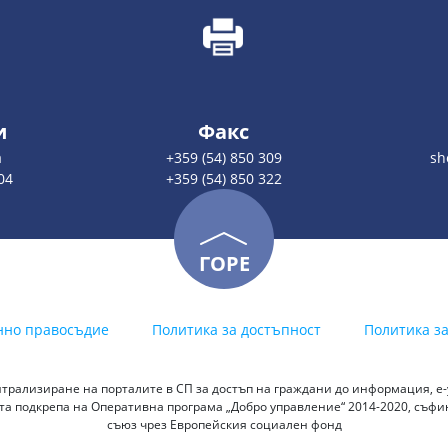
и
Факс
а
+359 (54) 850 309
sh
04
+359 (54) 850 322
ГОРЕ
нно правосъдие
Политика за достъпност
Политика з
трализиране на порталите в СП за достъп на граждани до информация, е-у
а подкрепа на Оперативна програма „Добро управление“ 2014-2020, съф
съюз чрез Европейския социален фонд