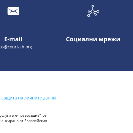
E-mail
Социални мрежи
os@court-sh.org
а защита на личните данни
слуги и е-правосъдие“, се
инансирана от Европейския