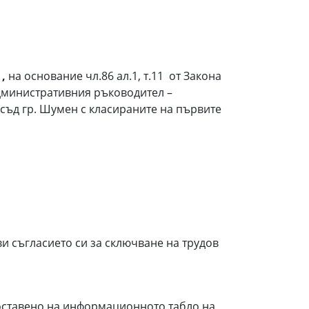
,
на основание чл.86 ал.1, т.11 от Закона
Административния ръководител –
съд гр. Шумен с класираните на първите
ви съгласието си за сключване на трудов
поставено на информационното табло на