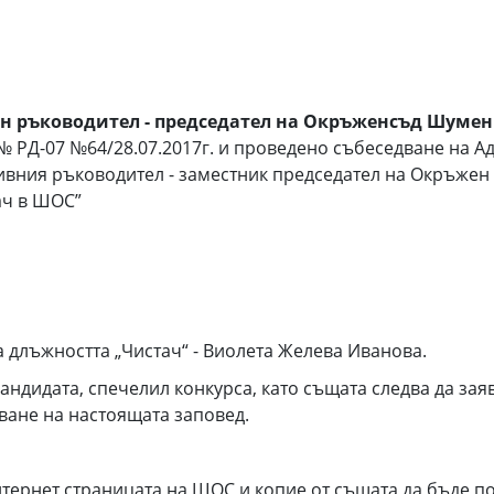
н ръководител
- председател
на Окръженсъд Шумен
 № РД-07 №64/28.07.2017г. и проведено събеседване на 
ивния ръководител - заместник председател на Окръжен 
ач в ШОС”
длъжността „Чистач“ - Виолета Желева Иванова.
кандидата, спечелил конкурса, като същата следва да зая
аване на настоящата заповед.
нтернет страницата на ШОС и копие от същата да бъде 