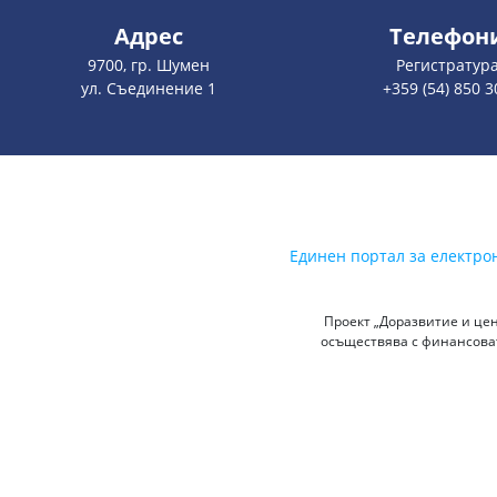
Адрес
Телефон
9700, гр. Шумен
Регистратур
ул. Съединение 1
+359 (54) 850 3
Единен портал за електро
Проект „Доразвитие и цен
осъществява с финансоват