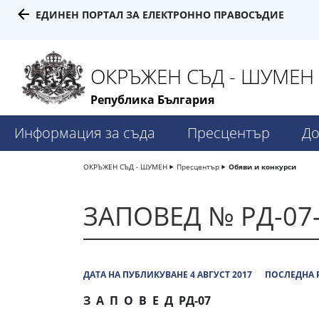
ЕДИНЕН ПОРТАЛ ЗА ЕЛЕКТРОННО ПРАВОСЪДИЕ
ОКРЪЖЕН СЪД - ШУМЕН
Република България
Информация за съда
Пресцентър
До
ОКРЪЖЕН СЪД - ШУМЕН
Пресцентър
Обяви и конкурси
ЗАПОВЕД № РД-07-6
ДАТА НА ПУБЛИКУВАНЕ 4 АВГУСТ 2017
ПОСЛЕДНА Р
З А П О В Е Д
РД-07