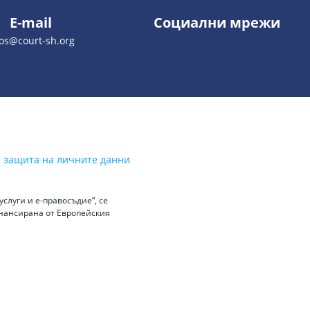
E-mail
Социални мрежи
os@court-sh.org
а защита на личните данни
слуги и е-правосъдие“, се
инансирана от Европейския