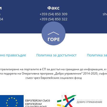
и
Факс
а
+359 (54) 850 309
sh
04
+359 (54) 850 322
ГОРЕ
нно правосъдие
Политика за достъпност
Политика з
трализиране на порталите в СП за достъп на граждани до информация, е-у
а подкрепа на Оперативна програма „Добро управление“ 2014-2020, съф
съюз чрез Европейския социален фонд