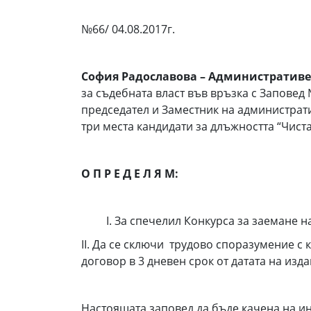
№66/ 04.08.2017г.
София Радославова
–
А
дминистратив
е
за съдебната власт във връзка с Заповед
председател и Заместник на администрат
три места кандидати за длъжността “Чист
О П Р Е Д Е Л Я М:
І. За спечелил Конкурса за заемане на 
ІІ. Да се сключи трудово споразумение с 
договор в 3 дневен срок от датата на изд
Настоящата заповед да бъде качена на и