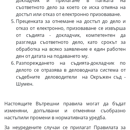
докладчик и прилагане в папката на
съответното дело за което се иска отмяна на
достъп или отказ от електронно призоваване.
Преценката за отнемане на достъп до дело и
отказ от електронно, призоваване се извърша
от съдията - докладчик, компетентен да
разгледа съответното дело, като срокът за
обработка на всяко заявление е един работен
ден от датата на подаването му.
Разпореждането на съдията-докладчик по
делото се отразява в деловодната система от
съдебните деловодители на Окръжен съд -
Шумен.
Настоящите Вътрешни правила могат да бъдат
изменяни, допълвани и отменяни съобразно
настъпили промени в нормативната уредба.
За неуредените случаи се прилагат Правилата за