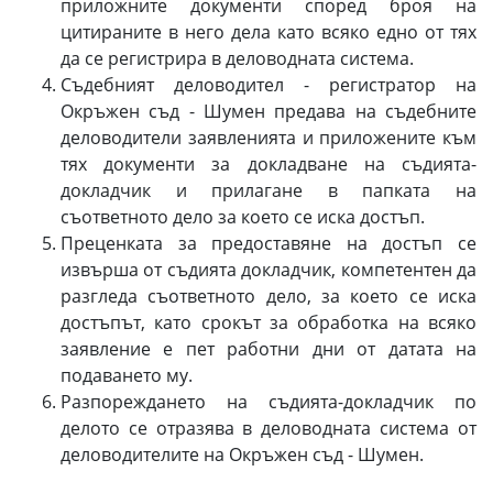
приложните документи според броя на
цитираните в него дела като всяко едно от тях
да се регистрира в деловодната система.
Съдебният деловодител - регистратор на
Окръжен съд - Шумен предава на съдебните
деловодители заявленията и приложените към
тях документи за докладване на съдията-
докладчик и прилагане в папката на
съответното дело за което се иска достъп.
Преценката за предоставяне на достъп се
извърша от съдията докладчик, компетентен да
разгледа съответното дело, за което се иска
достъпът, като срокът за обработка на всяко
заявление е пет работни дни от датата на
подаването му.
Разпореждането на съдията-докладчик по
делото се отразява в деловодната система от
деловодителите на Окръжен съд - Шумен.