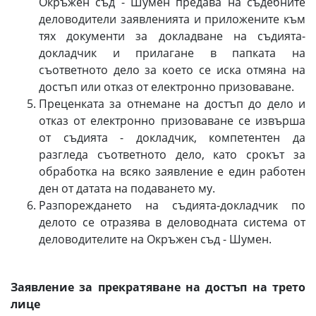
Окръжен съд - Шумен предава на съдебните
деловодители заявленията и приложените към
тях документи за докладване на съдията-
докладчик и прилагане в папката на
съответното дело за което се иска отмяна на
достъп или отказ от електронно призоваване.
Преценката за отнемане на достъп до дело и
отказ от електронно призоваване се извърша
от съдията - докладчик, компетентен да
разгледа съответното дело, като срокът за
обработка на всяко заявление е един работен
ден от датата на подаването му.
Разпореждането на съдията-докладчик по
делото се отразява в деловодната система от
деловодителите на Окръжен съд - Шумен.
Заявление за прекратяване на достъп на трето
лице