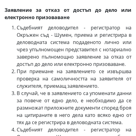
Заявление за отказ от достъп до дело или
електронно призоваване
Съдебният деловодител - регистратор на
Окръжен съд - Шумен, приема и регистрира в
деловодната система подаденото лично или
чрез упълномощен представител с нотариално
заверено пълномощно заявление за отказ от
достъп до дело или електронно призоваване.
При приемане на заявлението се извършва
проверка на самоличността на заявителя от
служителя, приемащ заявлението.
В случай, че в заявлението са упоменати данни
за повече от едно дело, е необходимо да се
размножат приложните документи според броя
на цитираните в него дела като всяко едно от
тях да се регистрира в деловодната система.
Съдебният деловодител - регистратор на