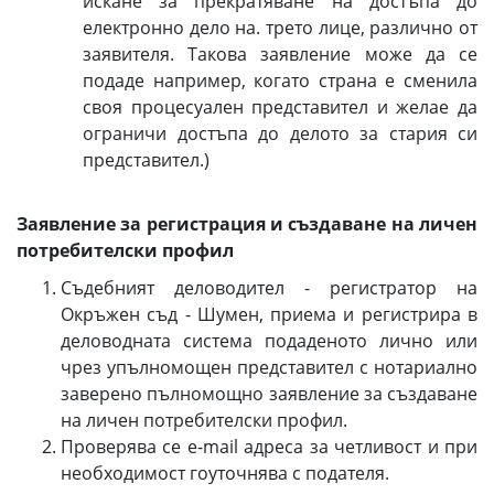
искане за прекратяване на достъпа до
електронно дело на. трето лице, различно от
заявителя. Такова заявление може да се
подаде например, когато страна е сменила
своя процесуален представител и желае да
ограничи достъпа до делото за стария си
представител.)
Заявление за регистрация и създаване на личен
потребителски профил
Съдебният деловодител - регистратор на
Окръжен съд - Шумен, приема и регистрира в
деловодната система подаденото лично или
чрез упълномощен представител с нотариално
заверено пълномощно заявление за създаване
на личен потребителски профил.
Проверява се e-mail адреса за четливост и при
необходимост гоуточнява с подателя.