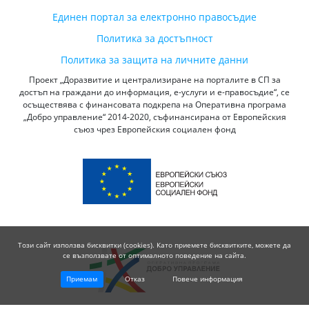
Единен портал за електронно правосъдие
Политика за достъпност
Политика за защита на личните данни
Проект „Доразвитие и централизиране на порталите в СП за
достъп на граждани до информация, е-услуги и е-правосъдие“, се
осъществява с финансовата подкрепа на Оперативна програма
„Добро управление“ 2014-2020, съфинансирана от Европейския
съюз чрез Европейския социален фонд
Този сайт използва бисквитки (cookies). Като приемете бисквитките, можете да
се възползвате от оптималното поведение на сайта.
Приемам
Отказ
Повече информация