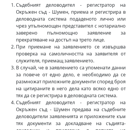
Съдебният деловодител - регистратор на
Окръжен съд - Шумен, приема и регистрира в
деловодната система подаденото лично или
чрез упълномощен представител с нотариално
заверено пълномощно заявление за
прекратяване на достъп на трето лице.
При приемане на заявлението се извършва
проверка на самоличността на заявителя от
служителя, приемащ заявлението.
В случай, че в заявлението са упоменати данни
за повече от едно дело, е необходимо да се
размножат приложните документи според броя
на цитираните в него дела като всяко едно от
тях да се регистрира в деловодната система.
Съдебният деловодител - регистратор на
Окръжен съд - Шумен предава на съдебните
деловодители заявленията и приложените към
тях документи за докладване на съдията-