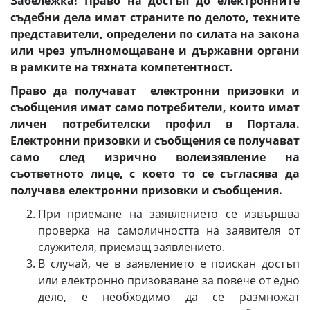
Забележка! Право на достъп до електронните
съдебни дела имат страните по делото, техните
представители, определени по силата на закона
или чрез упълномощаване и държавни органи
в рамките на тяхната компетентност.
Право да получават електронни призовки и
съобщения имат само потребители, които имат
личен потребителски профил в Портала.
Електронни призовки и съобщения се получават
само след изрично волеизявление на
съответното лице, с което то се съгласява да
получава електронни призовки и съобщения.
При приемане на заявлението се извършва
проверка на самоличността на заявителя от
служителя, приемащ заявлението.
В случай, че в заявлението е поискан достъп
или електронно призоваване за повече от едно
дело, е необходимо да се размножат