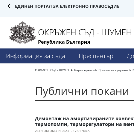
ЕДИНЕН ПОРТАЛ ЗА ЕЛЕКТРОННО ПРАВОСЪДИЕ
ОКРЪЖЕН СЪД - ШУМЕН
Република България
Информация за съда
Пресцентър
До
ОКРЪЖЕН СЪД - ШУМЕН
Бързи връзки
Профил на купувача
Публични покани
Демонтаж на амортизираните конвекто
термопомпи, терморегулатори на вент
26ТИ ОКТОМВРИ 2023 Г. 17:01 ЧАСА