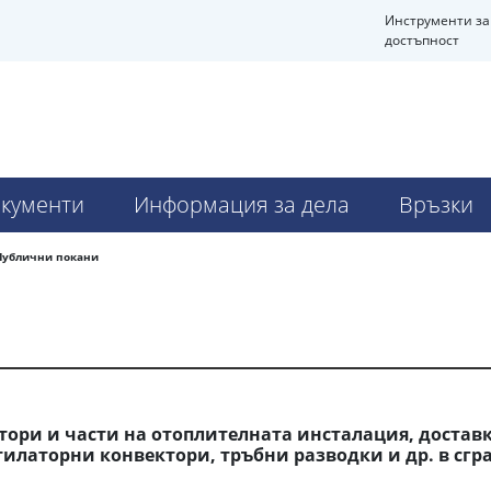
Инструменти за
достъпност
кументи
Информация за дела
Връзки
Публични покани
ри и части на отоплителната инсталация, доставк
илаторни конвектори, тръбни разводки и др. в сгр